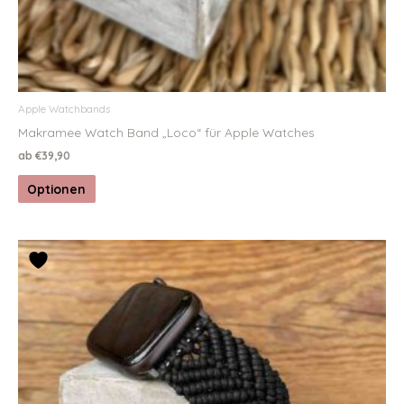
Apple Watchbands
Makramee Watch Band „Loco“ für Apple Watches
ab
€
39,90
Optionen