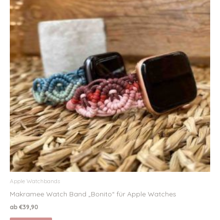
Apple Watchbands
Makramee Watch Band „Bonito“ für Apple Watches
ab
€
39,90