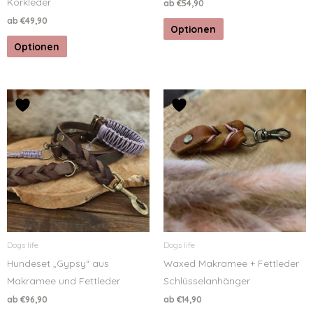
Korkleder
ab
€
54,90
ab
€
49,90
Optionen
Optionen
Dogs life
Dogs life
Hundeset „Gypsy“ aus
Waxed Makramee + Fettleder
Makramee und Fettleder
Schlüsselanhänger
ab
€
96,90
ab
€
14,90