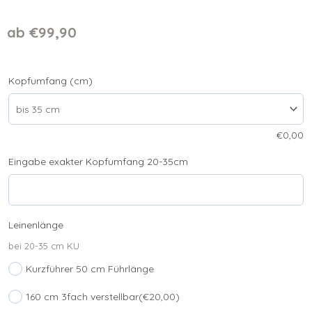
ab
€
99,90
Hundeset
Kopfumfang (cm)
"Wildheart
x
Hippie"
€
0,00
Zugstop
Fettleder
Eingabe exakter Kopfumfang 20-35cm
Makramee
Menge
Leinenlänge
bei 20-35 cm KU
Kurzführer 50 cm Führlänge
160 cm 3fach verstellbar
(€20,00)